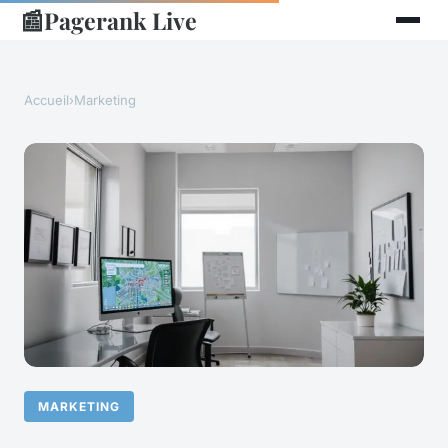
📰
Pagerank Live
Accueil
›
Marketing
MARKETING