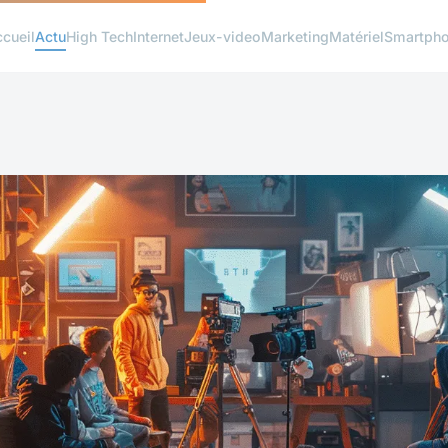
cueil
Actu
High Tech
Internet
Jeux-video
Marketing
Matériel
Smartph