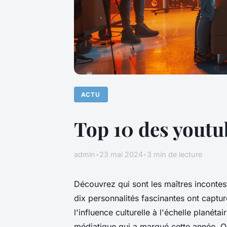
ACTU
Top 10 des yout
admin
•
23 mai 2024
•
3 min de lecture
Découvrez qui sont les maîtres inconte
dix personnalités fascinantes ont capturé
l'influence culturelle à l'échelle planéta
médiatique qui a marqué cette année. Qu