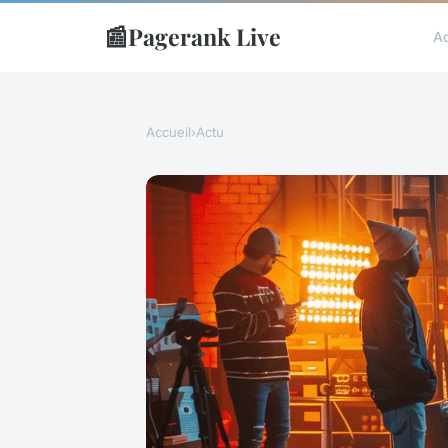
📰
Pagerank Live
Ac
Accueil
›
Actu