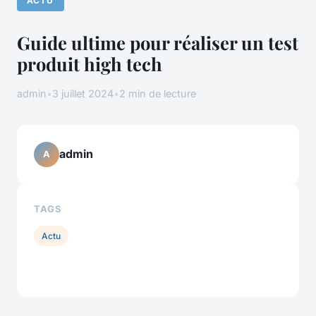
ACTU
Guide ultime pour réaliser un test
produit high tech
admin
•
3 juillet 2024
•
2 min de lecture
admin
A
TAGS
Actu