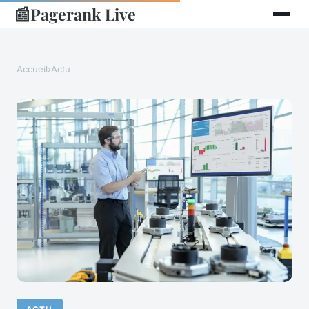
📰
Pagerank Live
Accueil
›
Actu